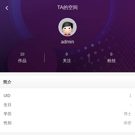
TA的空间
admin
10
0
0
作品
关注
粉丝
简介
UID
1
生日
-
学历
博士
性别
保密