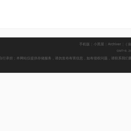
手机版
|
小黑屋
|
Archiver
|
(
渝
GMT+8, 20
行承担；本网站仅提供存储服务，请勿发布有害信息，如有侵权问题，请联系我们删除！举