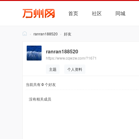
首页
社区
同城
›
ranran188520
›
好友
万
ranran188520
州
https://www.cqwzw.com/?1671
网
主题
个人资料
当前共有
0
个好友
没有相关成员