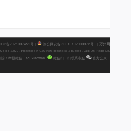
ICP备2021007451号
|
渝公网安备 50010102000972号
)
|
万州网
26-8-6 22:29
, Processed in 0.007998 second(s), 2 queries , Gzip On, Redis On.
报微信：souxiaowan
微信扫一扫联系客服
官方公众